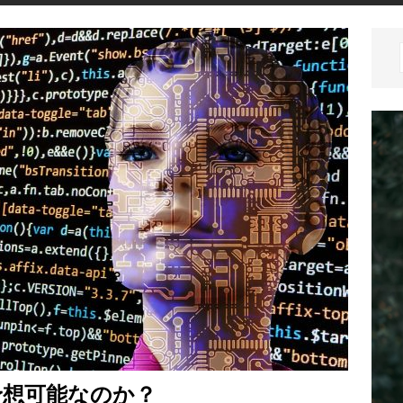
予想可能なのか？