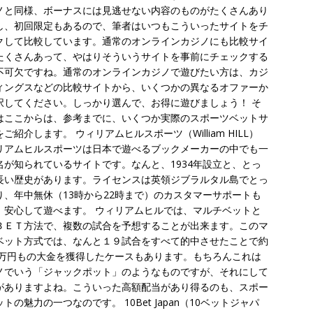
ノと同様、ボーナスには見逃せない内容のものがたくさんあり
し、初回限定もあるので、筆者はいつもこういったサイトをチ
クして比較しています。通常のオンラインカジノにも比較サイ
たくさんあって、やはりそういうサイトを事前にチェックする
不可欠ですね。通常のオンラインカジノで遊びたい方は、カジ
ィングスなどの比較サイトから、いくつかの異なるオファーか
択してください。しっかり選んで、お得に遊びましょう！ そ
はここからは、参考までに、いくつか実際のスポーツベットサ
ご紹介します。 ウィリアムヒルスポーツ（William HILL）
リアムヒルスポーツは日本で遊べるブックメーカーの中でも一
名が知られているサイトです。なんと、1934年設立と、とっ
長い歴史があります。ライセンスは英領ジブラルタル島でとっ
り、年中無休（13時から22時まで）のカスタマーサポートも
、安心して遊べます。 ウィリアムヒルでは、マルチベットと
ＢＥＴ方法で、複数の試合を予想することが出来ます。このマ
ベット方式では、なんと１９試合をすべて的中させたことで約
00万円もの大金を獲得したケースもあります。もちろんこれは
ノでいう「ジャックポット」のようなものですが、それにして
がありますよね。こういった高額配当があり得るのも、スポー
トの魅力の一つなのです。 10Bet Japan（10ベットジャパ