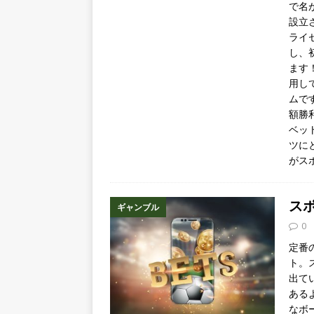
で名
設立
ライ
し、
ます
用し
ムで
額勝利
ベッ
ツに
がス
ス
ギャンブル
0
定番
ト。
出て
ある
なボ