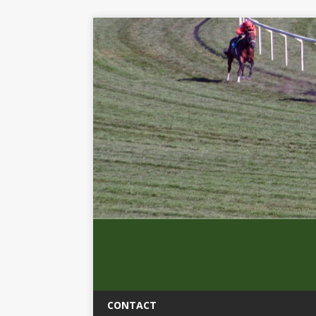
CONTACT