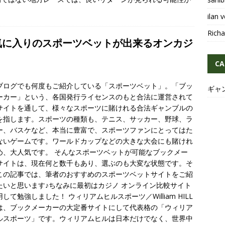
ilan 
Rich
気に入りのスポーツベットが出来るオンカジ
CA
ブログでも何度もご紹介している「スポーツベット」。「ブッ
ギャ
ーカー」という、各国発行ライセンスのもと合法に運営されて
サイトを通して、様々なスポーツに賭けれる合法ギャンブルの
を指します。スポーツの種類も、テニス、サッカー、野球、ラ
ー、バスケなど、本当に豊富で、スポーツファンにとってはた
ないゲームです。ワールドカップなどの大きな大会にも賭けれ
め、大人気です。 そんなスポーツベットが可能なブックメー
サイトは、現在何と数千もあり、選ぶのも大変な状態です。そ
この記事では、筆者のおすすめのスポーツベットサイトをご紹
たいと思います♪ちなみに最初はカジノ オンライン比較サイト
して勉強しました！ ウィリアムヒルスポーツ／William HILL
は、ブックメーカーの大定番サイトにして代表格の「ウィリア
ルスポーツ」です。ウィリアムヒルは日本だけでなく、世界中